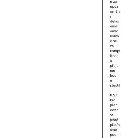
e za
upoz
orněn
í
děkuj
eme,
omlo
uvám
e se
za
kompl
ikace
a
přeje
me
hodn
ě
štěstí!
P.S.:
Pro
přehl
edno
st
ještě
přidáv
áme
podm