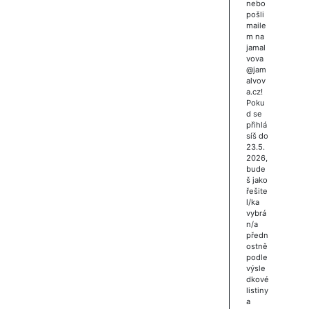
nebo
pošli
maile
m na
jamal
vova
@jam
alvov
a.cz!
Poku
d se
přihlá
síš do
23.5.
2026,
bude
š jako
řešite
l/ka
vybrá
n/a
předn
ostně
podle
výsle
dkové
listiny
a