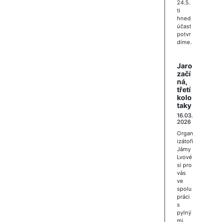
24.5.
ti
hned
účast
potvr
díme.
Jaro
začí
ná,
třetí
kolo
taky
16.03.
2026
Organ
izátoři
Jámy
Lvové
si pro
vás
ve
spolu
práci
s
pylný
mi