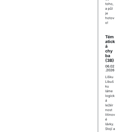
toho,
a půl
je
hotov
o!
Tém
atick
á
chy
ba
(3B)
06.02
.2026
Lišku
Libuš
ku
láme
logick
á
ležér
nost
litinov
é
lávky.
Stojí a