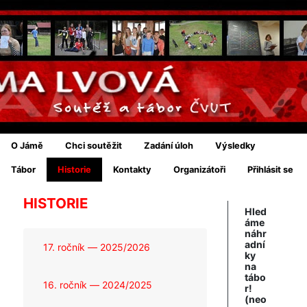
O Jámě
Chci soutěžit
Zadání úloh
Výsledky
Tábor
Historie
Kontakty
Organizátoři
Přihlásit se
HISTORIE
Hled
áme
náhr
adní
17. ročník — 2025/2026
ky
na
tábo
16. ročník — 2024/2025
r!
(neo