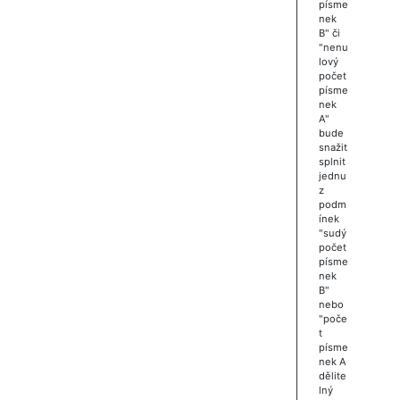
písme
nek
B" či
"nenu
lový
počet
písme
nek
A"
bude
snažit
splnit
jednu
z
podm
ínek
"sudý
počet
písme
nek
B"
nebo
"poče
t
písme
nek A
dělite
lný