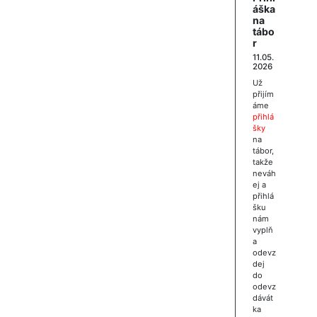
áška
na
tábo
r
11.05.
2026
Už
přijím
áme
přihlá
šky
na
tábor,
takže
neváh
ej a
přihlá
šku
nám
vyplň
a
odevz
dej
do
odevz
dávát
ka