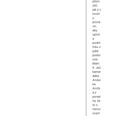
přem
ýšlí,
jak ji v
tunel
u
posta
vit,
aby
splnil
a
podm
ínku v
páté
podúl
oze.
Marn
ě. Její
kamar
ádka
Andul
ka
Aničk
a jí
porad
ila, že
to s
nenul
ovým