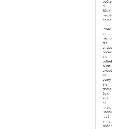
počte
m
Bček
nejde
splnit.
Proto
se
rozho
dla
chybu
opravi
t a
odteď
bude
zkouš
et
vymy
slet
dome
ček,
kde
se
místo
"nenu
lový
sudý
počet