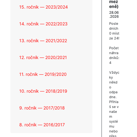
mez
eně)
15. ročník — 2023/2024
28.06
.2026
14. ročník — 2022/2023
Posle
dních
0 míst
ze 24!
13. ročník — 2021/2022
Počet
náhra
12. ročník — 2020/2021
dníků:
4
Vždyc
11. ročník — 2019/2020
ky
někd
o
10. ročník — 2018/2019
odpa
dne.
Přihla
š se v
9. ročník — 2017/2018
naše
m
systé
8. ročník — 2016/2017
mu
nebo
přes