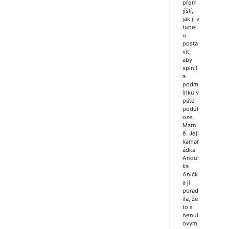
přem
ýšlí,
jak ji v
tunel
u
posta
vit,
aby
splnil
a
podm
ínku v
páté
podúl
oze.
Marn
ě. Její
kamar
ádka
Andul
ka
Aničk
a jí
porad
ila, že
to s
nenul
ovým