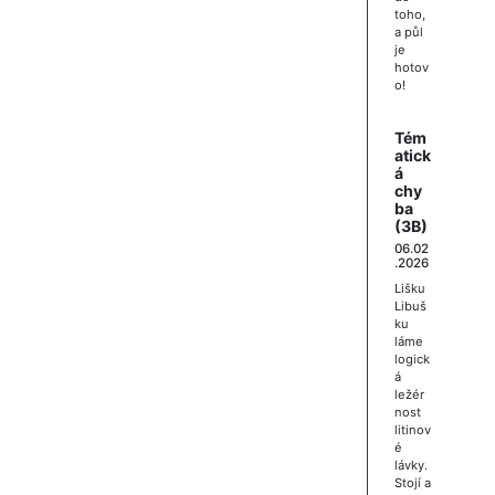
toho,
a půl
je
hotov
o!
Tém
atick
á
chy
ba
(3B)
06.02
.2026
Lišku
Libuš
ku
láme
logick
á
ležér
nost
litinov
é
lávky.
Stojí a