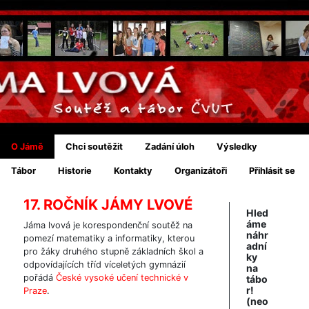
O Jámě
Chci soutěžit
Zadání úloh
Výsledky
Tábor
Historie
Kontakty
Organizátoři
Přihlásit se
17. ROČNÍK JÁMY LVOVÉ
Hled
áme
Jáma lvová je korespondenční soutěž na
náhr
pomezí matematiky a informatiky, kterou
adní
pro žáky druhého stupně základních škol a
ky
odpovídajících tříd víceletých gymnázií
na
pořádá
České vysoké učení technické v
tábo
r!
Praze
.
(neo