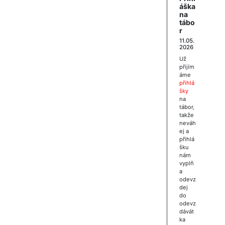
áška
na
tábo
r
11.05.
2026
Už
přijím
áme
přihlá
šky
na
tábor,
takže
neváh
ej a
přihlá
šku
nám
vyplň
a
odevz
dej
do
odevz
dávát
ka