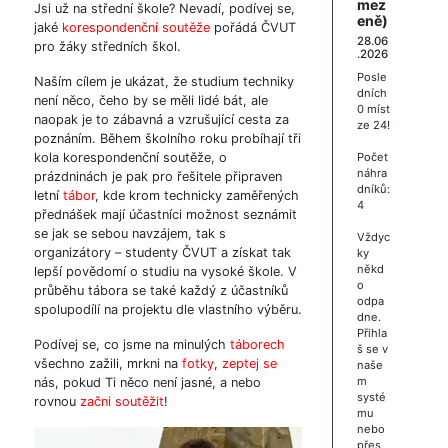
mez
Jsi už na střední škole? Nevadí, podívej se,
eně)
jaké
korespondenční soutěže
pořádá ČVUT
28.06
pro žáky středních škol.
.2026
Posle
Naším cílem je ukázat, že studium techniky
dních
není něco, čeho by se měli lidé bát, ale
0 míst
naopak je to zábavná a vzrušující cesta za
ze 24!
poznáním. Během školního roku probíhají tři
kola korespondenční soutěže, o
Počet
náhra
prázdninách je pak pro řešitele připraven
dníků:
letní
tábor
, kde krom technicky zaměřených
4
přednášek mají účastníci možnost seznámit
se jak se sebou navzájem, tak s
Vždyc
organizátory – studenty ČVUT a získat tak
ky
někd
lepší povědomí o studiu na vysoké škole. V
o
průběhu tábora se také každý z účastníků
odpa
spolupodílí na projektu dle vlastního výběru.
dne.
Přihla
Podívej se, co jsme na minulých
táborech
š se v
všechno zažili, mrkni na
fotky
,
zeptej se
naše
m
nás, pokud Ti něco není jasné, a nebo
systé
rovnou
začni soutěžit
!
mu
nebo
přes