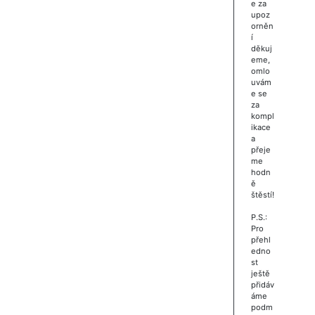
e za
upoz
orněn
í
děkuj
eme,
omlo
uvám
e se
za
kompl
ikace
a
přeje
me
hodn
ě
štěstí!
P.S.:
Pro
přehl
edno
st
ještě
přidáv
áme
podm