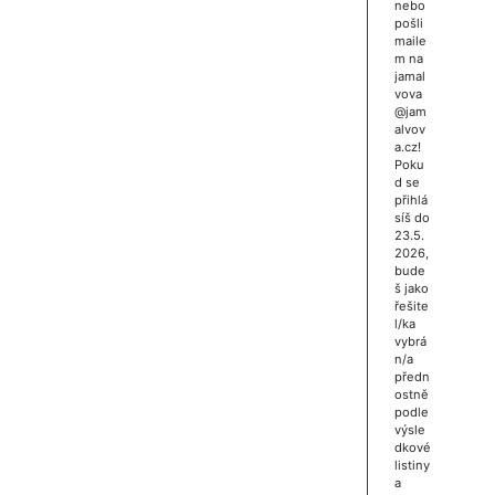
nebo
pošli
maile
m na
jamal
vova
@jam
alvov
a.cz!
Poku
d se
přihlá
síš do
23.5.
2026,
bude
š jako
řešite
l/ka
vybrá
n/a
předn
ostně
podle
výsle
dkové
listiny
a