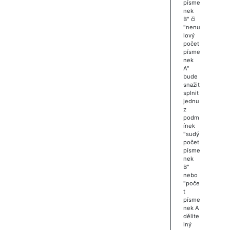
písme
nek
B" či
"nenu
lový
počet
písme
nek
A"
bude
snažit
splnit
jednu
z
podm
ínek
"sudý
počet
písme
nek
B"
nebo
"poče
t
písme
nek A
dělite
lný