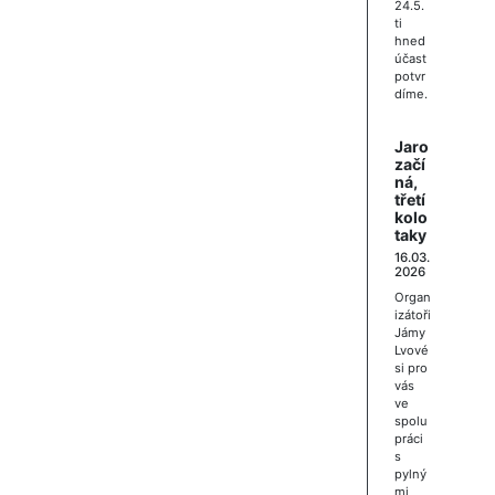
24.5.
ti
hned
účast
potvr
díme.
Jaro
začí
ná,
třetí
kolo
taky
16.03.
2026
Organ
izátoři
Jámy
Lvové
si pro
vás
ve
spolu
práci
s
pylný
mi