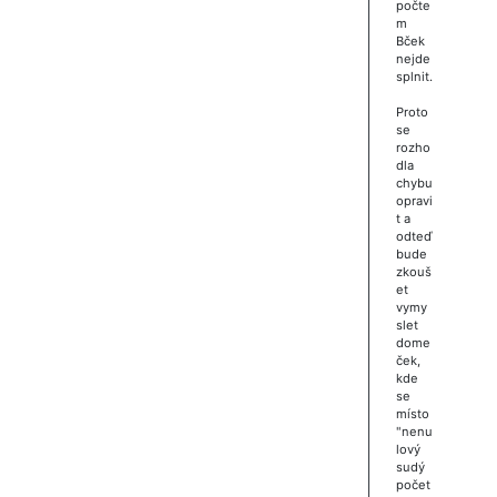
počte
m
Bček
nejde
splnit.
Proto
se
rozho
dla
chybu
opravi
t a
odteď
bude
zkouš
et
vymy
slet
dome
ček,
kde
se
místo
"nenu
lový
sudý
počet